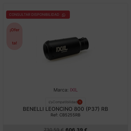
CONSULTAR DISPONIBILIDAD
¡Ofer
ta!
Marca:
IXIL
Compatibilidad
1
BENELLI LEONCINO 800 (P37) RB
Ref: CB5255RB
730,59
€
606,39
€