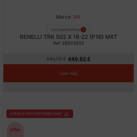
Marca:
IXIL
Compatibilidad
1
BENELLI TRK 502 X 18-22 (P16) MXT
Ref: EB5036SS
541,72
€
449,62
€
Leer más
CONSULTAR DISPONIBILIDAD
¡Ofer