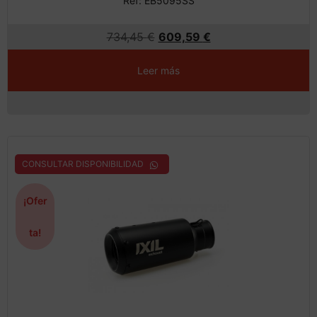
734,45
€
609,59
€
Leer más
CONSULTAR DISPONIBILIDAD
¡Ofer
ta!