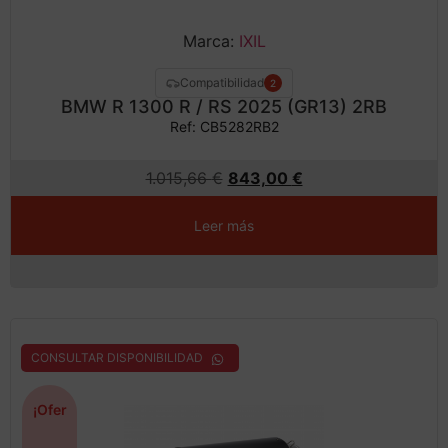
Marca:
IXIL
Compatibilidad
2
BMW R 1300 R / RS 2025 (GR13) 2RB
Ref: CB5282RB2
1.015,66
€
843,00
€
Leer más
CONSULTAR DISPONIBILIDAD
¡Ofer
ta!