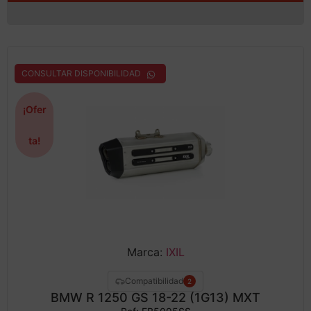
CONSULTAR DISPONIBILIDAD
¡Ofer
ta!
Marca:
IXIL
Compatibilidad
2
BMW R 1250 GS 18-22 (1G13) MXT
Ref: EB5095SS