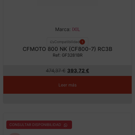
Marca:
IXIL
Compatibilidad
1
CFMOTO 800 NK (CF800-7) RC3B
Ref: GF3281BR
474,37
€
393,72
€
Leer más
CONSULTAR DISPONIBILIDAD