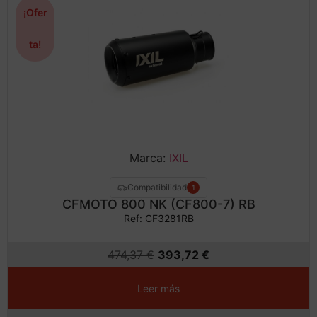
¡Ofer
ta!
Marca:
IXIL
Compatibilidad
1
CFMOTO 800 NK (CF800-7) RB
Ref: CF3281RB
474,37
€
393,72
€
Leer más