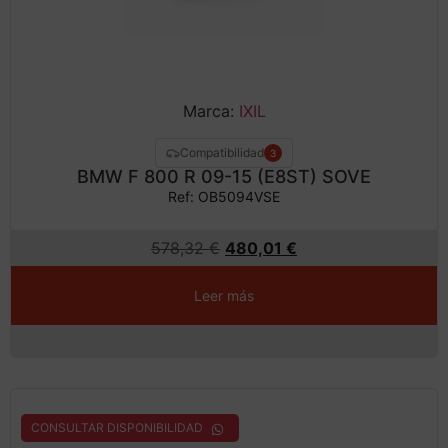
Marca:
IXIL
Compatibilidad
3
BMW F 800 R 09-15 (E8ST) SOVE
Ref: OB5094VSE
578,32
€
480,01
€
Leer más
CONSULTAR DISPONIBILIDAD