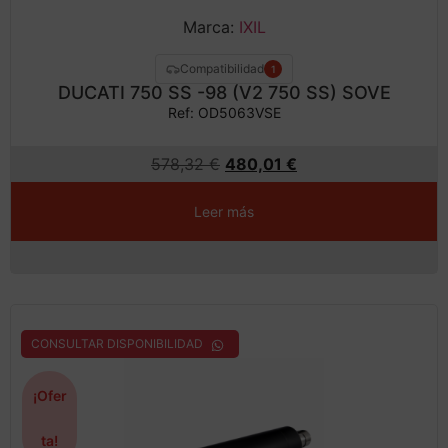
Marca:
IXIL
Compatibilidad
1
DUCATI 750 SS -98 (V2 750 SS) SOVE
Ref: OD5063VSE
578,32
€
480,01
€
Leer más
CONSULTAR DISPONIBILIDAD
¡Ofer
ta!