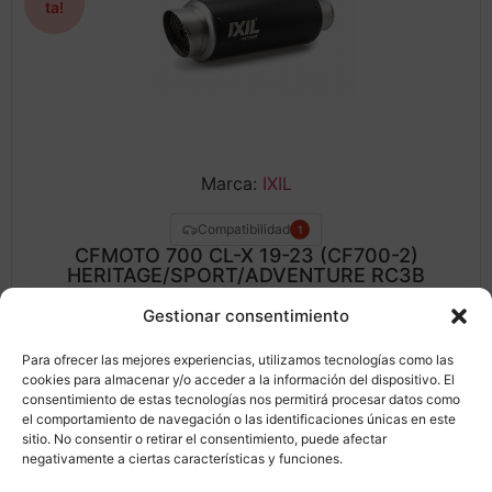
Marca:
IXIL
Compatibilidad
1
CFMOTO 700 CL-X 19-23 (CF700-2)
HERITAGE/SPORT/ADVENTURE RC3B
Ref: GF3239BR
Gestionar consentimiento
510,97
€
424,11
€
Para ofrecer las mejores experiencias, utilizamos tecnologías como las
cookies para almacenar y/o acceder a la información del dispositivo. El
Leer más
consentimiento de estas tecnologías nos permitirá procesar datos como
el comportamiento de navegación o las identificaciones únicas en este
sitio. No consentir o retirar el consentimiento, puede afectar
negativamente a ciertas características y funciones.