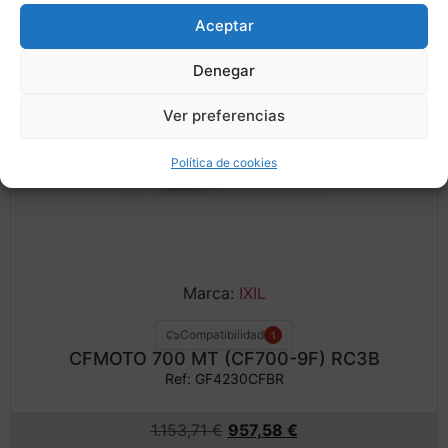
Aceptar
CONSULTAR DISPONIBILIDAD
Denegar
¡Ofer
Ver preferencias
ta!
Política de cookies
Marca:
IXIL
Compatibilidad
1
CFMOTO 700 MT (CF700-9F) RC3B
Ref: GF4230CFBR
1.153,71
€
957,58
€