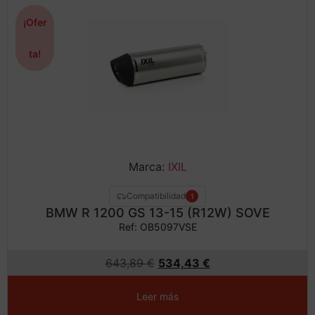
¡Ofer
ta!
Marca:
IXIL
Compatibilidad
1
BMW R 1200 GS 13-15 (R12W) SOVE
Ref: OB5097VSE
643,89
€
534,43
€
Leer más