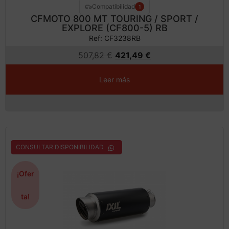
Compatibilidad
1
CFMOTO 800 MT TOURING / SPORT /
EXPLORE (CF800-5) RB
Ref: CF3238RB
507,82
€
421,49
€
Leer más
CONSULTAR DISPONIBILIDAD
¡Ofer
ta!