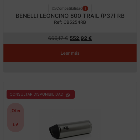
Compatibilidad
1
BENELLI LEONCINO 800 TRAIL (P37) RB
Ref: CB5254RB
666,17
€
552,92
€
Leer más
CONSULTAR DISPONIBILIDAD
¡Ofer
ta!