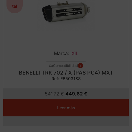
ta!
Marca:
IXIL
Compatibilidad
1
BENELLI TRK 702 / X (PA8 PC4) MXT
Ref: EB5031SS
541,72
€
449,62
€
Leer más