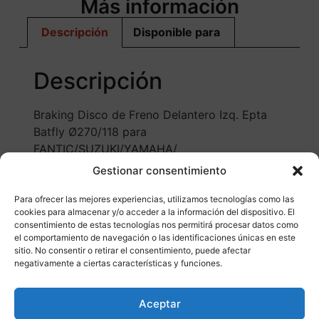
Más información
Descripción
Disponible para
Descripción
Braking Disco de Freno Delantero Izq. Epta
Batfly Ø270/118 para
FANTIC/SUZUKI/YAMAHA/
Gestionar consentimiento
Para ofrecer las mejores experiencias, utilizamos tecnologías como las
cookies para almacenar y/o acceder a la información del dispositivo. El
consentimiento de estas tecnologías nos permitirá procesar datos como
el comportamiento de navegación o las identificaciones únicas en este
sitio. No consentir o retirar el consentimiento, puede afectar
negativamente a ciertas características y funciones.
Otros productos
Aceptar