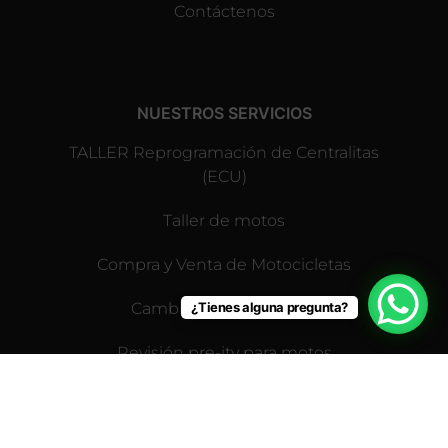
Contáctenos
NUESTROS SERVICIOS
TALLER Reprogramación de Centralitas
(ECU)
Taller de motos
Compra y Venta de Motocicletas
Cambio de neumáticos
¿Tienes alguna pregunta?
Revisión pre-itv para motos