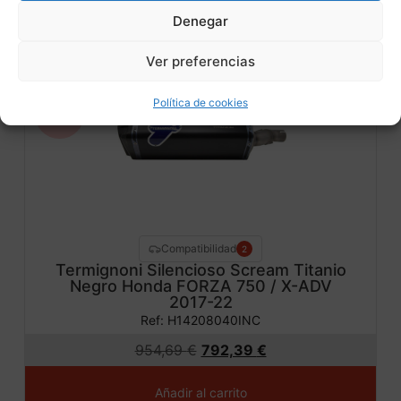
Denegar
DISPONIBLE
ENVÍO GRATIS 24/48H
Ver preferencias
¡Ofer
Política de cookies
ta!
Compatibilidad
2
Termignoni Silencioso Scream Titanio
Negro Honda FORZA 750 / X-ADV
2017-22
Ref: H14208040INC
954,69
€
792,39
€
Añadir al carrito