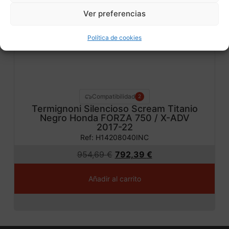
Ver preferencias
ta!
Política de cookies
Compatibilidad
2
Termignoni Silencioso Scream Titanio
Negro Honda FORZA 750 / X-ADV
2017-22
Ref: H14208040INC
954,69
€
792,39
€
Añadir al carrito