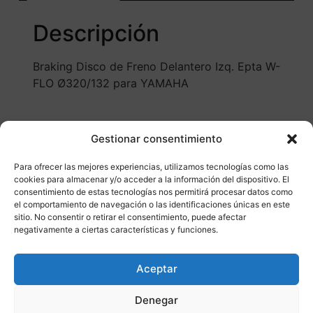
Descripción
Braking Disco de Freno Delantero Izq. Epta W-
FLO Ø320/132 para YAMAHA
Gestionar consentimiento
Para ofrecer las mejores experiencias, utilizamos tecnologías como las
cookies para almacenar y/o acceder a la información del dispositivo. El
consentimiento de estas tecnologías nos permitirá procesar datos como
el comportamiento de navegación o las identificaciones únicas en este
sitio. No consentir o retirar el consentimiento, puede afectar
negativamente a ciertas características y funciones.
Otros productos
Aceptar
DISPONIBLE
ENVÍO GRATIS 24/48H
Denegar
¡Ofer