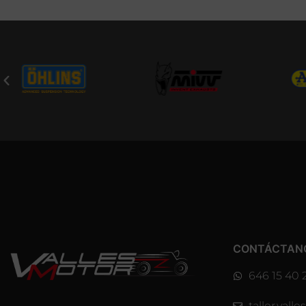
CONTÁCTAN
646 15 40 
taller.val