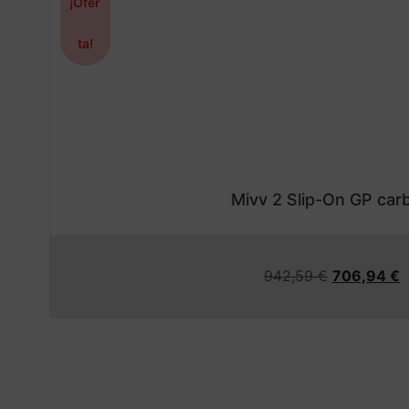
¡Ofer
ta!
Mivv 2 Slip-On GP ca
942,59
€
706,94
€