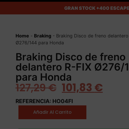
GRAN STOCK
+400 ESCAPE
Home
-
Braking
-
Braking Disco de freno delantero
Ø276/144 para Honda
Braking Disco de freno
delantero R-FIX Ø276/
para Honda
127,29
€
101,83
€
REFERENCIA: HO04FI
Añadir Al Carrito