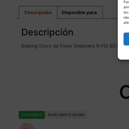
Par
alm
Descripción
Disponible para
tec
ide
afe
Descripción
Braking Disco de Freno Delantero R-FIX Ø276/1
O
DISPONIBLE
ENVÍO GRATIS 24/48H