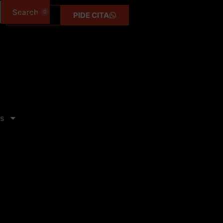
0
0,00
€
PIDE CITA
s