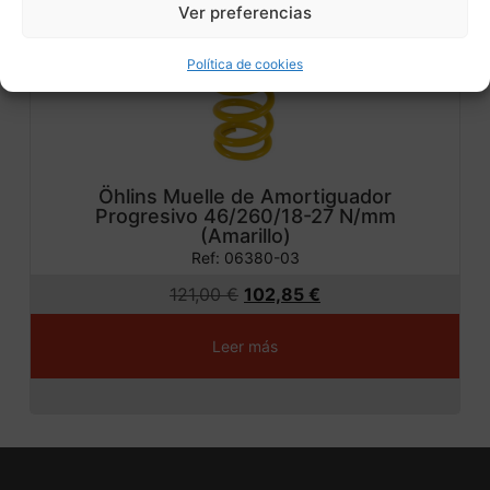
Ver preferencias
ta!
Política de cookies
Öhlins Muelle de Amortiguador
Progresivo 46/260/18-27 N/mm
(Amarillo)
Ref: 06380-03
121,00
€
102,85
€
Leer más