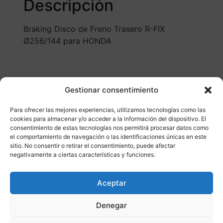
Descripción
Braking Disco de Freno Trasero R-FIX
Ø256/144 para HONDA
Gestionar consentimiento
Para ofrecer las mejores experiencias, utilizamos tecnologías como las
cookies para almacenar y/o acceder a la información del dispositivo. El
consentimiento de estas tecnologías nos permitirá procesar datos como
el comportamiento de navegación o las identificaciones únicas en este
Otros productos
sitio. No consentir o retirar el consentimiento, puede afectar
negativamente a ciertas características y funciones.
CONSULTAR DISPONIBILIDAD
Aceptar
¡Ofer
Denegar