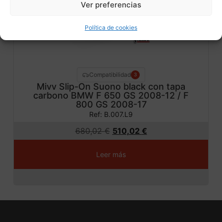
ta!
Ver preferencias
Política de cookies
Compatibilidad
3
Mivv Slip-On Suono black con tapa
carbono BMW F 650 GS 2008-12 / F
800 GS 2008-17
Ref: B.007.L9
680,02
€
510,02
€
Leer más