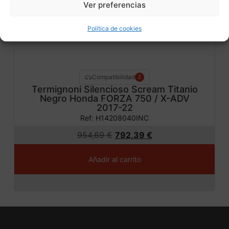
ta!
Ver preferencias
Política de cookies
Compatibilidad
2
Termignoni Silencioso Scream Titanio
Negro Honda FORZA 750 / X-ADV
2017-22
Ref: H14208040INC
954,69
€
792,39
€
Añadir al carrito