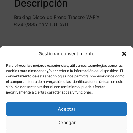
Descripción
Braking Disco de Freno Trasero W-FIX
Ø245/835 para DUCATI
Gestionar consentimiento
Para ofrecer las mejores experiencias, utilizamos tecnologías como las
cookies para almacenar y/o acceder a la información del dispositivo. El
consentimiento de estas tecnologías nos permitirá procesar datos como
el comportamiento de navegación o las identificaciones únicas en este
Otros productos
sitio. No consentir o retirar el consentimiento, puede afectar
negativamente a ciertas características y funciones.
DISPONIBLE
ENVÍO GRATIS 24/48H
Aceptar
¡Ofer
Denegar