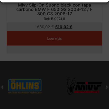
Mivv Slip-On Suono black con tapa
carbono BMW F 650 GS 2008-12 / F
800 GS 2008-17
Ref: B.007.L9
680,02
€
510,02
€
Leer más