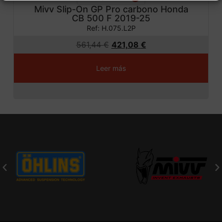
Mivv Slip-On GP Pro carbono Honda
CB 500 F 2019-25
Ref: H.075.L2P
561,44
€
421,08
€
Leer más