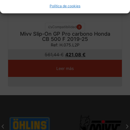
Política de cookies
Compatibilidad
2
Mivv Slip-On GP Pro carbono Honda
CB 500 F 2019-25
Ref: H.075.L2P
561,44
€
421,08
€
Leer más