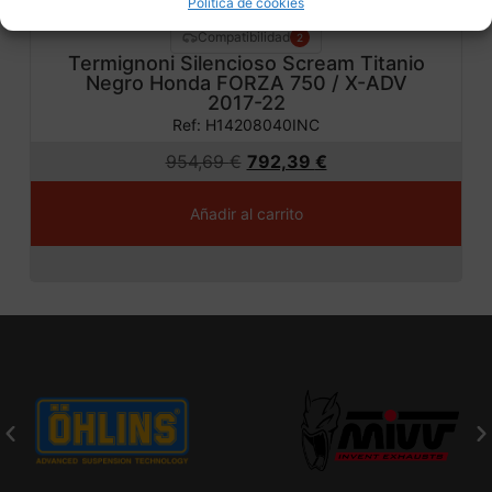
Política de cookies
Compatibilidad
2
Termignoni Silencioso Scream Titanio
Negro Honda FORZA 750 / X-ADV
2017-22
Ref: H14208040INC
954,69
€
792,39
€
Añadir al carrito