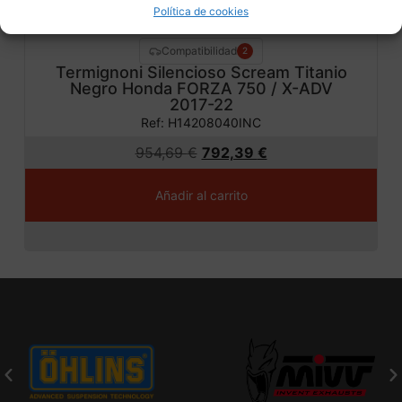
Política de cookies
Compatibilidad
2
Termignoni Silencioso Scream Titanio
Negro Honda FORZA 750 / X-ADV
2017-22
Ref: H14208040INC
954,69
€
792,39
€
Añadir al carrito