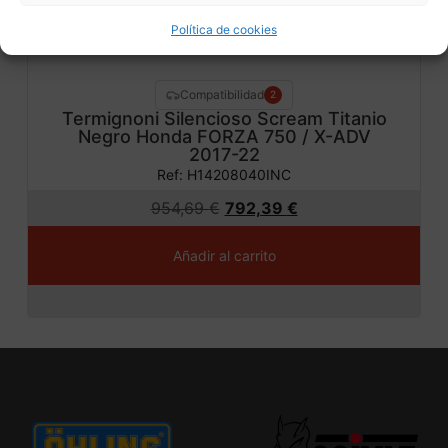
Política de cookies
Compatibilidad
2
Termignoni Silencioso Scream Titanio
Negro Honda FORZA 750 / X-ADV
2017-22
Ref: H14208040INC
954,69
€
792,39
€
Añadir al carrito