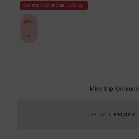
CONSULTAR DISPONIBILIDAD
¡Ofer
ta!
Mivv Slip-On Suo
680,02
€
510,02
€