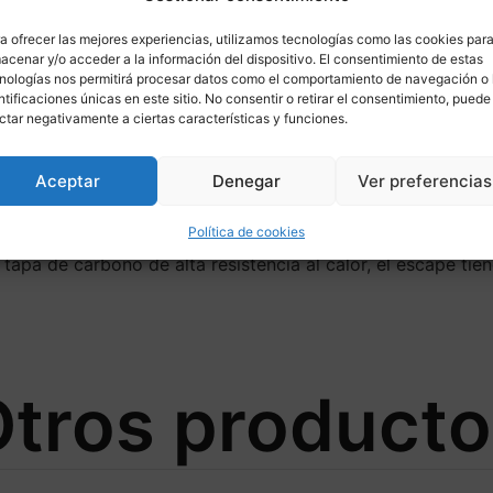
a ofrecer las mejores experiencias, utilizamos tecnologías como las cookies par
ponible para
acenar y/o acceder a la información del dispositivo. El consentimiento de estas
nologías nos permitirá procesar datos como el comportamiento de navegación o 
ntificaciones únicas en este sitio. No consentir o retirar el consentimiento, puede
ctar negativamente a ciertas características y funciones.
Aceptar
Denegar
Ver preferencias
 de la moto, el escape slip-on Mivv nace a partir de la máx
én por el look de su propia moto.Los escapes de la línea O
Política de cookies
 una línea que representa el mejor compromiso entre el dis
tapa de carbono de alta resistencia al calor, el escape tien
tros product