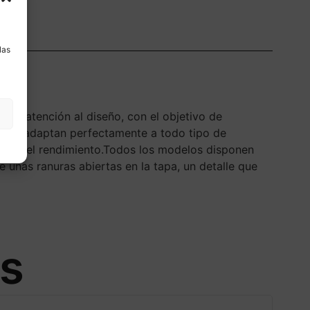
a
las
ima atención al diseño, con el objetivo de
VAL se adaptan perfectamente a todo tipo de
eño y el rendimiento.Todos los modelos disponen
e unas ranuras abiertas en la tapa, un detalle que
os