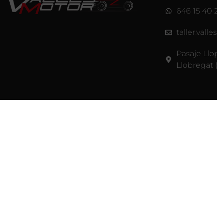
646 15 40 
taller.val
Pasaje Llo
Llobregat 