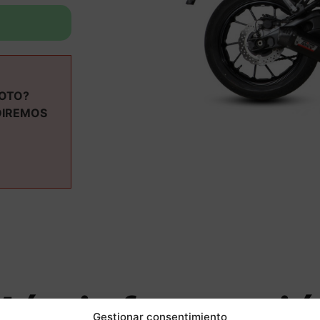
MOTO?
DIREMOS
ás informaci
Gestionar consentimiento