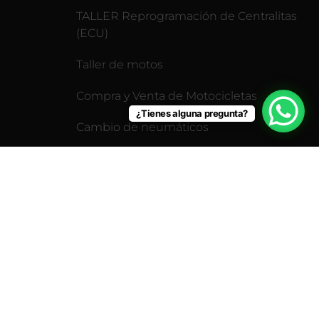
TALLER Reprogramación de Centralitas
(ECU)
Taller de motos
Compra y Venta de Motocicletas
¿Tienes alguna pregunta?
Cambio de neumáticos
Revisión pre-itv para motos