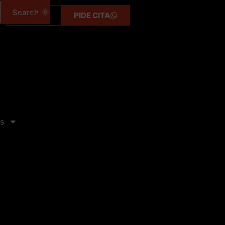
0
0,00
€
PIDE CITA
s