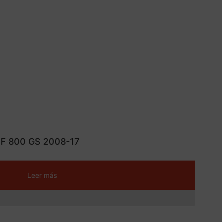
CONS
¡Ofe
ta!
 F 800 GS 2008-17
Leer más