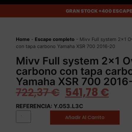
GRAN STOCK
+400 ESCAPE
Home
-
Escape completo
-
Mivv Full system 2×1 O
con tapa carbono Yamaha XSR 700 2016-20
Mivv Full system 2×1 O
carbono con tapa carb
Yamaha XSR 700 2016
722,37
€
541,78
€
REFERENCIA: Y.053.L3C
Añadir Al Carrito