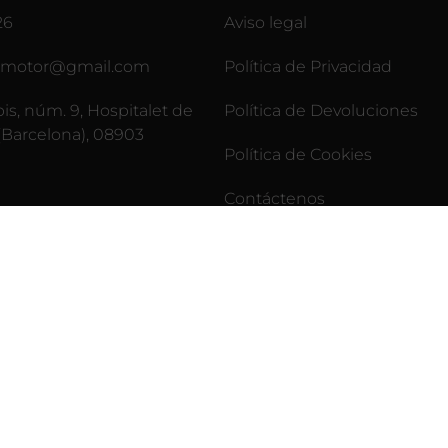
26
Aviso legal
lesmotor@gmail.com
Política de Privacidad
pis, núm. 9, Hospitalet de
Política de Devoluciones
(Barcelona), 08903
Política de Cookies
Contáctenos