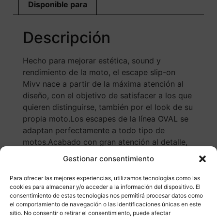
Disponible para
Descripción
Hecho para mejorar estética, sound y
rendimiento de la moto, el escape slip-on
Mivv nace a partir de la máxima atención al
diseño, con el objetivo de satisfacer a los que
quieren distinguirse, también por el look de su
propia moto.Los escapes de la línea OVAL se
adaptan perfectamente a todo tipo de
motos.Acabado con gran atención al detalle,
es una línea que representa el mejor
Gestionar consentimiento
compromiso entre el diseño y el
rendimiento.Todos los modelos disponen de
Para ofrecer las mejores experiencias, utilizamos tecnologías como las
cookies para almacenar y/o acceder a la información del dispositivo. El
dB-killer extraíble.El escape está realizado por
consentimiento de estas tecnologías nos permitirá procesar datos como
el cuerpo de carbono, este material da al
el comportamiento de navegación o las identificaciones únicas en este
escape ligereza y deportividad.
sitio. No consentir o retirar el consentimiento, puede afectar