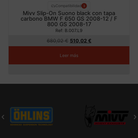
Compatibilidad
3
Mivv Slip-On Suono black con tapa
carbono BMW F 650 GS 2008-12 / F
800 GS 2008-17
Ref: B.007.L9
680,02
€
510,02
€
Leer más