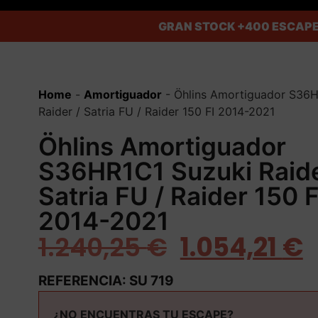
GRAN STOCK
+400 ESCAPE
Home
-
Amortiguador
-
Öhlins Amortiguador S36H
Raider / Satria FU / Raider 150 FI 2014-2021
Öhlins Amortiguador
S36HR1C1 Suzuki Raide
Satria FU / Raider 150 F
2014-2021
1.240,25
€
1.054,21
€
REFERENCIA: SU 719
¿NO ENCUENTRAS TU ESCAPE?