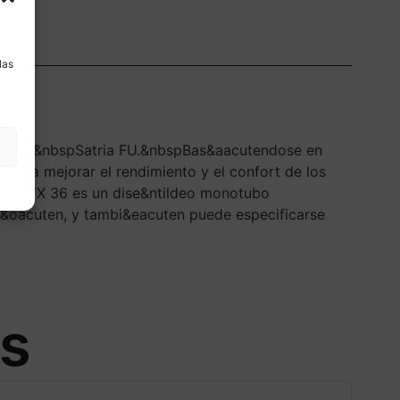
a
las
50 FI y&nbspSatria FU.&nbspBas&aacutendose en
para mejorar el rendimiento y el confort de los
c.El STX 36 es un dise&ntildeo monotubo
ci&oacuten, y tambi&eacuten puede especificarse
os