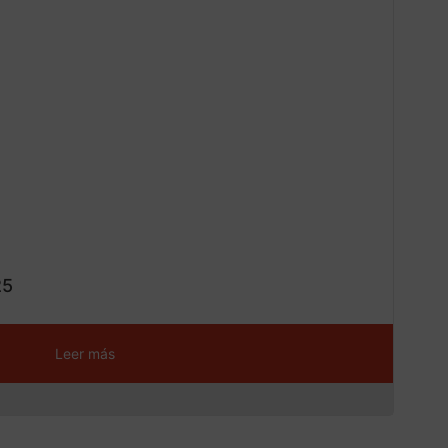
DISP
¡Ofe
ta!
25
Leer más