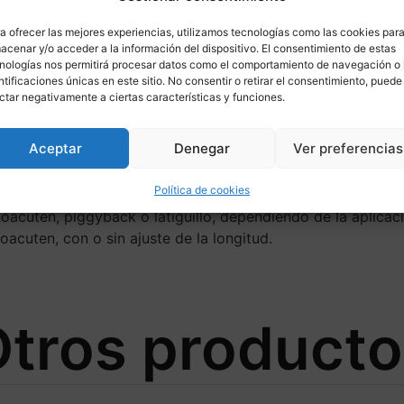
a ofrecer las mejores experiencias, utilizamos tecnologías como las cookies par
ponible para
acenar y/o acceder a la información del dispositivo. El consentimiento de estas
nologías nos permitirá procesar datos como el comportamiento de navegación o 
ntificaciones únicas en este sitio. No consentir o retirar el consentimiento, puede
ctar negativamente a ciertas características y funciones.
Aceptar
Denegar
Ver preferencias
bspSU 719, es compatible con la Suzuki Raider, Raider 1
 &Oumlhlins ha desarrollado amortiguadores mono y dobles 
Política de cookies
alizaciones de amortiguadores para scooters de 125 a 600 c
&oacuten, piggyback o latiguillo, dependiendo de la aplica
acuten, con o sin ajuste de la longitud.
tros product