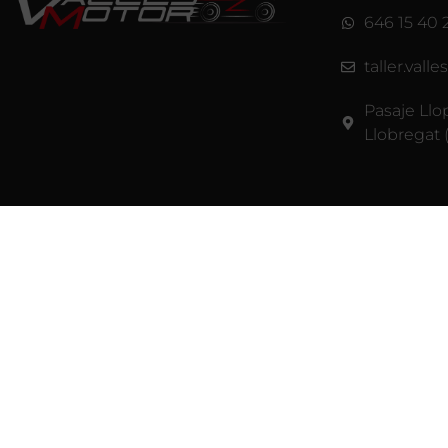
646 15 40 
taller.val
Pasaje Llo
Llobregat 