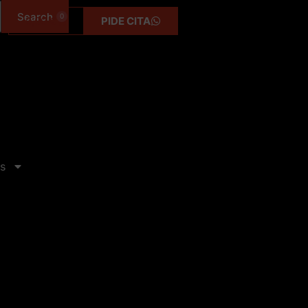
0
0,00
€
PIDE CITA
s