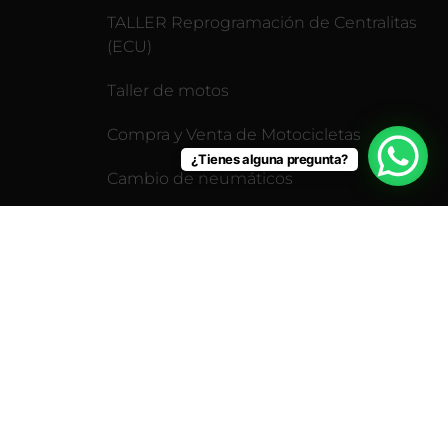
TALLER Reprogramación de Centralitas
(ECU)
Taller de motos
Compra y Venta de Motocicletas
¿Tienes alguna pregunta?
Cambio de neumáticos
Revisión pre-itv para motos