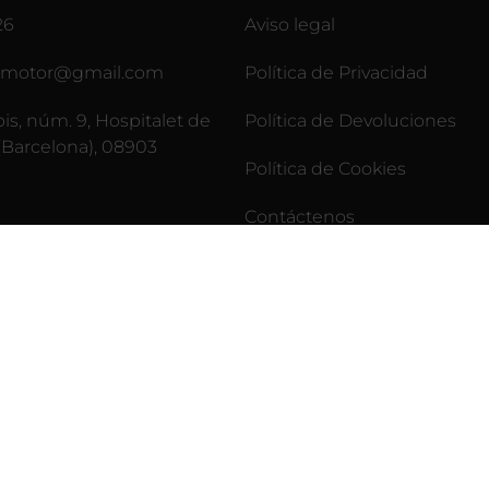
26
Aviso legal
lesmotor@gmail.com
Política de Privacidad
pis, núm. 9, Hospitalet de
Política de Devoluciones
(Barcelona), 08903
Política de Cookies
Contáctenos