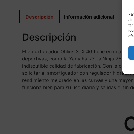
Par
Descripción
Información adicional
Dis
alm
tec
ide
Descripción
afe
El amortiguador Öhlins STX 46 tiene en una amp
deportivas, como la Yamaha R3, la Ninja 250 o l
indiscutible calidad de fabricación. Con la compr
solicitar el amortiguador con regulador hidrául
rendimiento mejorado en las curvas y una mayor c
funciona bien para su uso diario y salidas el fin 
O