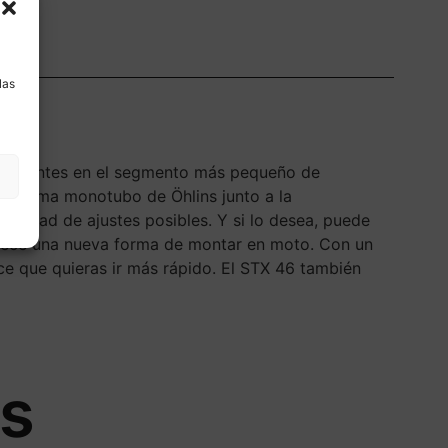
a
las
diferentes en el segmento más pequeño de
sistema monotubo de Öhlins junto a la
variedad de ajustes posibles. Y si lo desea, puede
ofrece una nueva forma de montar en moto. Con un
ce que quieras ir más rápido. El STX 46 también
os