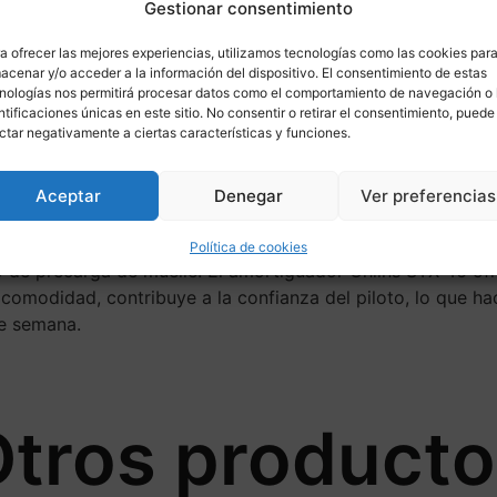
Gestionar consentimiento
a ofrecer las mejores experiencias, utilizamos tecnologías como las cookies par
ponible para
acenar y/o acceder a la información del dispositivo. El consentimiento de estas
nologías nos permitirá procesar datos como el comportamiento de navegación o 
ntificaciones únicas en este sitio. No consentir o retirar el consentimiento, puede
ctar negativamente a ciertas características y funciones.
lia gama de diseños y está disponible para muchas motos 
Aceptar
Denegar
Ver preferencias
a Honda CBR 250. Este amortiguador presenta el conocido 
esión y la extensión totalmente regulables, tiene una gran 
Política de cookies
ico de precarga de muelle. El amortiguador Öhlins STX 46 
omodidad, contribuye a la confianza del piloto, lo que ha
de semana.
tros product