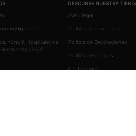
OS
DESCUBRE NUESTRA TIEND
26
Aviso legal
lesmotor@gmail.com
Política de Privacidad
pis, núm. 9, Hospitalet de
Política de Devoluciones
(Barcelona), 08903
Política de Cookies
Contáctenos