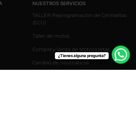
A
NUESTROS SERVICIOS
TALLER Reprogramación de Centralitas
(ECU)
Taller de motos
Compra y Venta de Motocicletas
¿Tienes alguna pregunta?
Cambio de neumáticos
Revisión pre-itv para motos