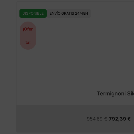
DISPONIBLE
ENVÍO GRATIS 24/48H
¡Ofer
ta!
Termignoni Si
954,69
€
792,39
€