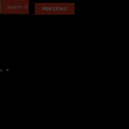
0
0,00
€
PIDE CITA
s