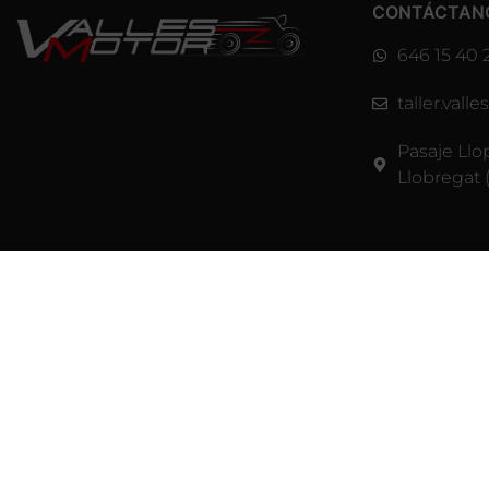
CONTÁCTAN
646 15 40 
taller.val
Pasaje Llo
Llobregat 