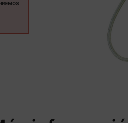
DIREMOS
ás informaci