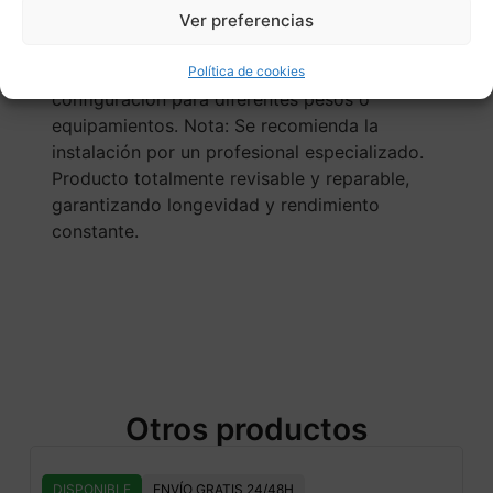
hidráulico de la precarga del muelle, se puede
Ver preferencias
modificar la carga del resorte sin
herramientas, permitiendo una rápida
Política de cookies
configuración para diferentes pesos o
equipamientos. Nota: Se recomienda la
instalación por un profesional especializado.
Producto totalmente revisable y reparable,
garantizando longevidad y rendimiento
constante.
Otros productos
DISPONIBLE
ENVÍO GRATIS 24/48H