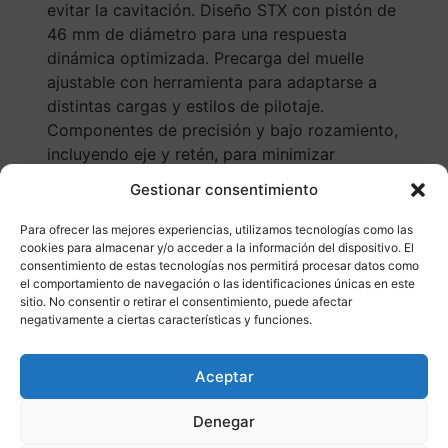
evitar la cavitación. Diseño STX con pistón de
46 mm de diámetro para una respuesta
dinámica optimizada. Precarga del muelle
ajustable con herramienta para adaptarse a
distintas cargas y estilos de pilotaje.
Componentes de precisión y bajo rozamiento,
incluyendo eje y retén, para minimizar
pérdidas energéticas. Diseñado para
Gestionar consentimiento
mantenimiento periódico y servicio técnico
especializado. Ajuste y comportamiento
Para ofrecer las mejores experiencias, utilizamos tecnologías como las
cookies para almacenar y/o acceder a la información del dispositivo. El
dinámico La combinación del amortiguador
consentimiento de estas tecnologías nos permitirá procesar datos como
monotubo con depósito externo y latiguillo
el comportamiento de navegación o las identificaciones únicas en este
hidráulico permite una gestión térmica
sitio. No consentir o retirar el consentimiento, puede afectar
negativamente a ciertas características y funciones.
eficiente, manteniendo la estabilidad del
amortiguador en condiciones exigentes. La
regulación de rebote y compresión es
Aceptar
completamente ajustable, facilitando una
adaptación precisa al estilo de conducción y
Denegar
condiciones del terreno. Mediante el ajuste