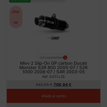
¡Ofer
ta!
Compatibilidad
3
Mivv 2 Slip-On GP carbon Ducati
Monster S2R 800 2005-07 / S2R
1000 2006-07 / S4R 2003-05
Ref: D.011.L2S
942,59
€
706,94
€
Añadir al carrito