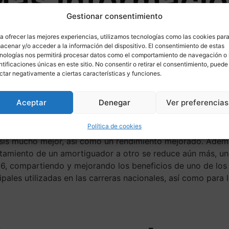
ás informaci
Gestionar consentimiento
ponible para
a ofrecer las mejores experiencias, utilizamos tecnologías como las cookies par
acenar y/o acceder a la información del dispositivo. El consentimiento de estas
nologías nos permitirá procesar datos como el comportamiento de navegación o 
ntificaciones únicas en este sitio. No consentir o retirar el consentimiento, puede
ctar negativamente a ciertas características y funciones.
a sido desarrollado a partir de la vasta experiencia de Ö
Aceptar
Denegar
Ver preferencias
sión han mejorado aún más con una nueva aguja de ajuste, 
rtiguador es más estable con menos variaciones y los regu
Política de cookies
ñado para mejorar la tracción y el control del piloto. ¿Me
asis mucho mejor, así como un rendimiento mejorado. Ademá
rtamiento de un amortiguador a otro se reduce aún más, u
X36, compartiendo y mejorando los beneficios de uno de lo
ipales utilizadas en las carreras nacionales, así como para