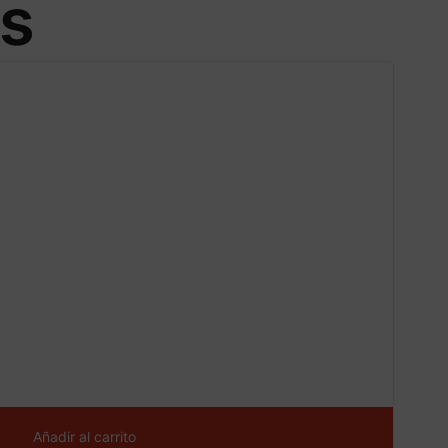
os
CONS
¡Ofe
ta!
Añadir al carrito