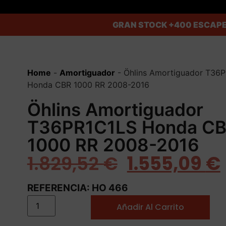
GRAN STOCK
+400 ESCAPE
Home
-
Amortiguador
-
Öhlins Amortiguador T36
Honda CBR 1000 RR 2008-2016
Öhlins Amortiguador
T36PR1C1LS Honda C
1000 RR 2008-2016
1.829,52
€
1.555,09
€
REFERENCIA: HO 466
Añadir Al Carrito