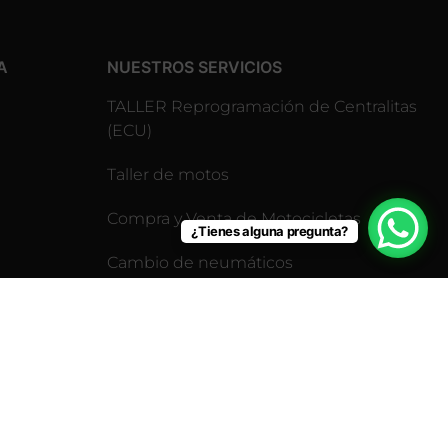
A
NUESTROS SERVICIOS
TALLER Reprogramación de Centralitas
(ECU)
Taller de motos
Compra y Venta de Motocicletas
¿Tienes alguna pregunta?
Cambio de neumáticos
Revisión pre-itv para motos