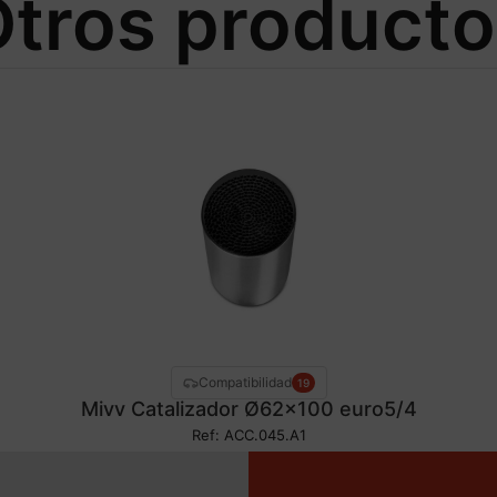
tros product
Compatibilidad
19
Mivv Catalizador Ø62×100 euro5/4
Ref: ACC.045.A1