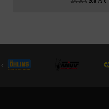
278,30
€
208,73
€