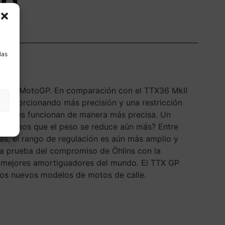
ón
a
las
hlins en MotoGP. En comparación con el TTX36 MkII
proporcionando más precisión y una restricción
ladores funcionan de manera más precisa. Un
ncionamos que el peso se reduce aún más? Entre
s, el rango de regulación es aún más amplio y
na prueba del compromiso de Öhlins con la
s mejores amortiguadores del mundo. El TTX GP
 los nuevos modelos de motos de calle.