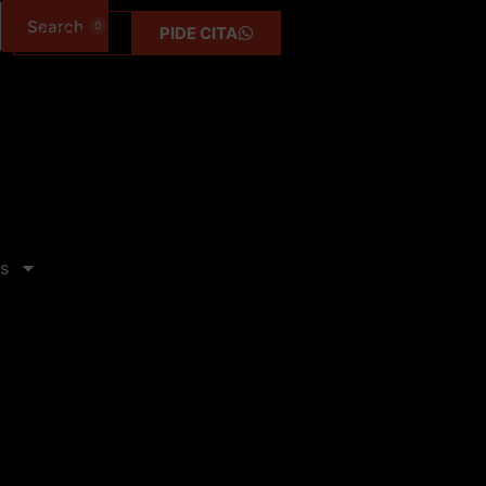
0
0,00
€
PIDE CITA
s