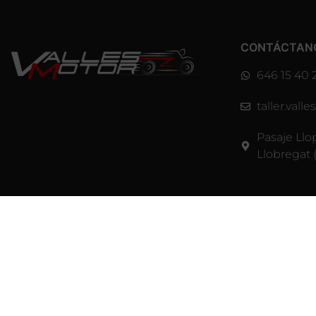
CONTÁCTAN
646 15 40 
taller.val
Pasaje Llo
Llobregat 