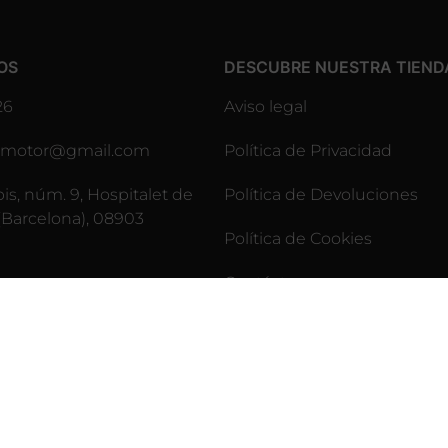
OS
DESCUBRE NUESTRA TIEND
26
Aviso legal
lesmotor@gmail.com
Política de Privacidad
pis, núm. 9, Hospitalet de
Política de Devoluciones
(Barcelona), 08903
Política de Cookies
Contáctenos