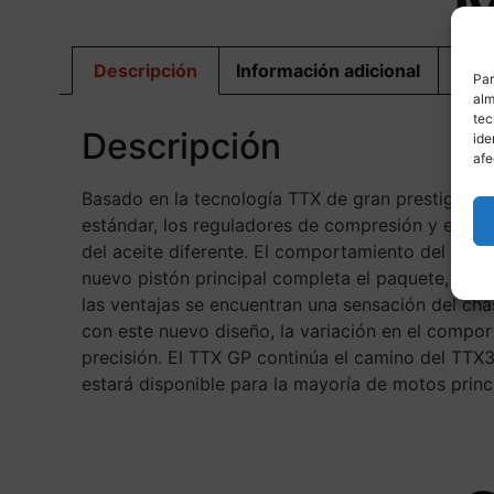
M
Descripción
Información adicional
Dis
Par
alm
tec
Descripción
ide
afe
Basado en la tecnología TTX de gran prestigio, h
estándar, los reguladores de compresión y exten
del aceite diferente. El comportamiento del amo
nuevo pistón principal completa el paquete, dise
las ventajas se encuentran una sensación del ch
con este nuevo diseño, la variación en el compo
precisión. El TTX GP continúa el camino del TT
estará disponible para la mayoría de motos princ