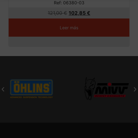
Ref: 06380-03
121,00
€
102,85
€
Leer más