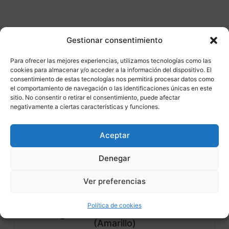
Gestionar consentimiento
Otros productos
Para ofrecer las mejores experiencias, utilizamos tecnologías como las
cookies para almacenar y/o acceder a la información del dispositivo. El
consentimiento de estas tecnologías nos permitirá procesar datos como
CONSULTAR DISPONIBILIDAD
el comportamiento de navegación o las identificaciones únicas en este
sitio. No consentir o retirar el consentimiento, puede afectar
negativamente a ciertas características y funciones.
¡Ofer
ta!
Aceptar
Denegar
Ver preferencias
Öhlins Muelle de Amortiguador
Política de cookies
Progresivo 46/260/18-27 N/mm
(Amarillo)