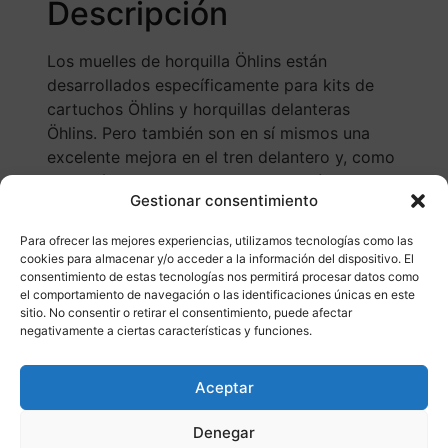
Descripción
Los muelles de horquilla Öhlins están
desarrollados específicamente para kits de
cartuchos Öhlins y horquillas delanteras
Öhlins. Pero también son en sí mismos una
excelente mejora en el tren delantero y, como
tal, están disponibles para la mayoría de lo
Gestionar consentimiento
Para ofrecer las mejores experiencias, utilizamos tecnologías como las
cookies para almacenar y/o acceder a la información del dispositivo. El
consentimiento de estas tecnologías nos permitirá procesar datos como
el comportamiento de navegación o las identificaciones únicas en este
sitio. No consentir o retirar el consentimiento, puede afectar
negativamente a ciertas características y funciones.
Otros productos
Aceptar
CONSULTAR DISPONIBILIDAD
Denegar