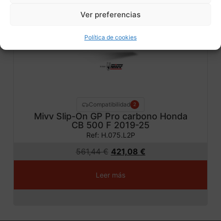
¡Ofer
Ver preferencias
ta!
Política de cookies
Compatibilidad
2
Mivv Slip-On GP Pro carbono Honda
CB 500 F 2019-25
Ref: H.075.L2P
561,44
€
421,08
€
Leer más