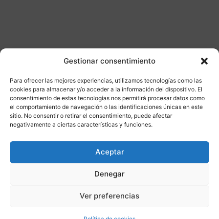
Gestionar consentimiento
Para ofrecer las mejores experiencias, utilizamos tecnologías como las
Otros productos
cookies para almacenar y/o acceder a la información del dispositivo. El
consentimiento de estas tecnologías nos permitirá procesar datos como
el comportamiento de navegación o las identificaciones únicas en este
DISPONIBLE
ENVÍO GRATIS 24/48H
sitio. No consentir o retirar el consentimiento, puede afectar
negativamente a ciertas características y funciones.
¡Ofer
Aceptar
ta!
Denegar
Ver preferencias
Política de cookies