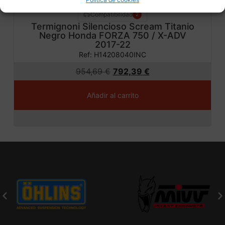
Compatibilidad
2
Termignoni Silencioso Scream Titanio
Negro Honda FORZA 750 / X-ADV
2017-22
Ref: H14208040INC
954,69
€
792,39
€
Añadir al carrito