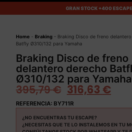
GRAN STOCK
+400 ESCAPE
Home
-
Braking
-
Braking Disco de freno delanter
Batfly Ø310/132 para Yamaha
Braking Disco de freno
delantero derecho Batf
Ø310/132 para Yamaha
395,79
€
316,63
€
REFERENCIA: BY711R
¿NO ENCUENTRAS TU ESCAPE?
¿NECESITAS QUE TE LO INSTALEMOS EN TU 
CONSÚLTANOS STOCK POR WHATSAPP Y TE 