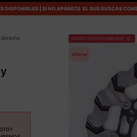
S DISPONIBLES | SI NO APARECE EL QUE BUSCAS C
o derecho
CONSULTAR DISPONIBILIDAD
¡Oferta!
ly
MOTO?
DIREMOS