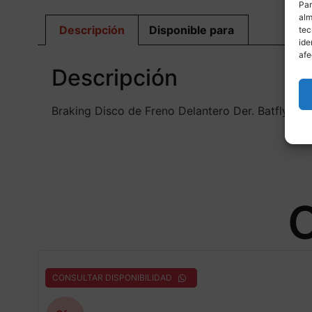
Par
alm
Descripción
Disponible para
tec
ide
afe
Descripción
Braking Disco de Freno Delantero Der. Batfly 
O
CONSULTAR DISPONIBILIDAD