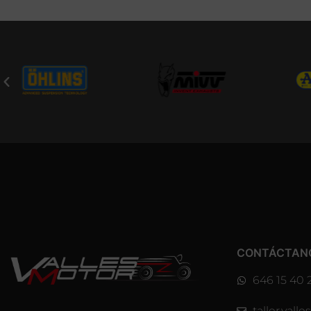
CONTÁCTAN
646 15 40 
taller.val