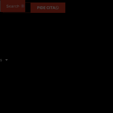
0
0,00
€
PIDE CITA
s