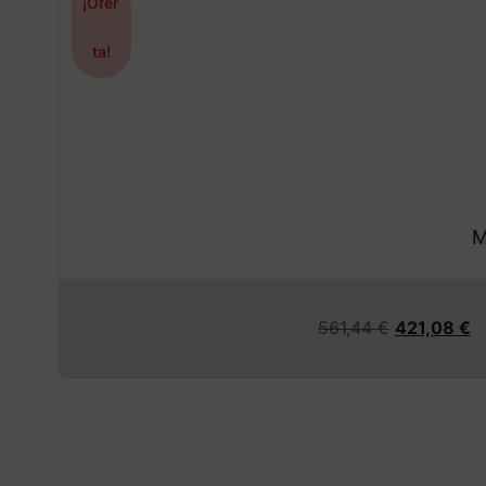
¡Ofer
ta!
M
561,44
€
421,08
€