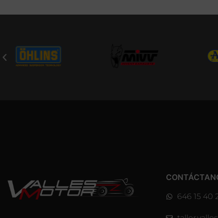
CONTÁCTAN
646 15 40 
taller.val