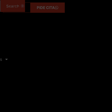
0
0,00
€
PIDE CITA
s