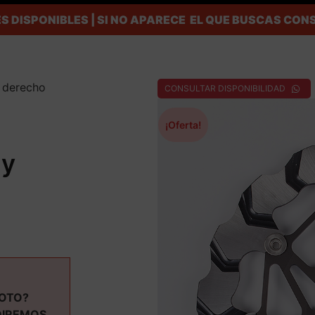
S DISPONIBLES | SI NO APARECE EL QUE BUSCAS C
o derecho
CONSULTAR DISPONIBILIDAD
¡Oferta!
ly
MOTO?
DIREMOS