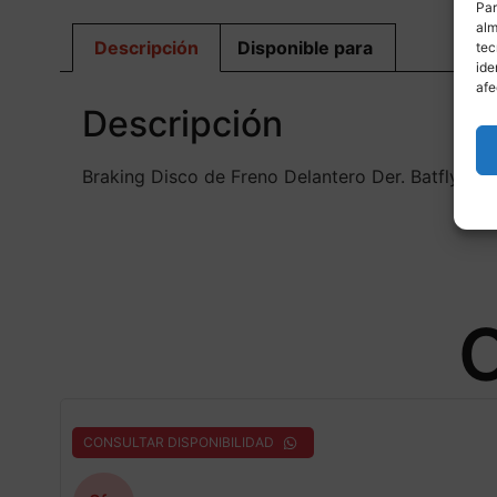
Par
alm
Descripción
Disponible para
tec
ide
afe
Descripción
Braking Disco de Freno Delantero Der. Batfly 
O
CONSULTAR DISPONIBILIDAD