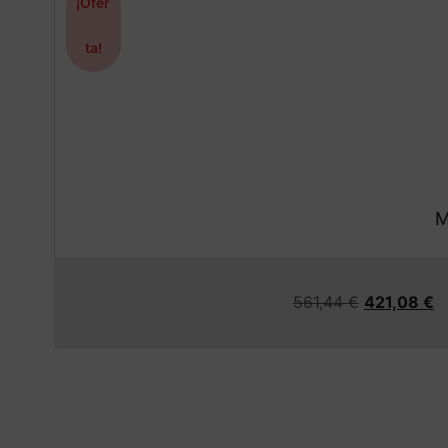
¡Ofer
ta!
M
561,44
€
421,08
€