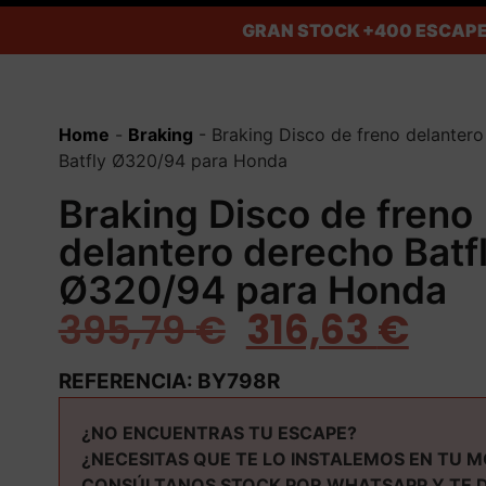
GRAN STOCK
+400 ESCAPE
Home
-
Braking
-
Braking Disco de freno delanter
Batfly Ø320/94 para Honda
Braking Disco de freno
delantero derecho Batf
Ø320/94 para Honda
395,79
€
316,63
€
REFERENCIA: BY798R
¿NO ENCUENTRAS TU ESCAPE?
¿NECESITAS QUE TE LO INSTALEMOS EN TU 
CONSÚLTANOS STOCK POR WHATSAPP Y TE 