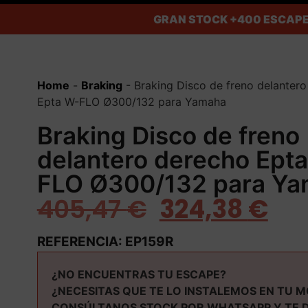
GRAN STOCK
+400 ESCAPE
Home
-
Braking
-
Braking Disco de freno delanter
Epta W-FLO Ø300/132 para Yamaha
Braking Disco de freno
delantero derecho Ept
FLO Ø300/132 para Y
405,47
€
324,38
€
REFERENCIA: EP159R
¿NO ENCUENTRAS TU ESCAPE?
¿NECESITAS QUE TE LO INSTALEMOS EN TU 
CONSÚLTANOS STOCK POR WHATSAPP Y TE 