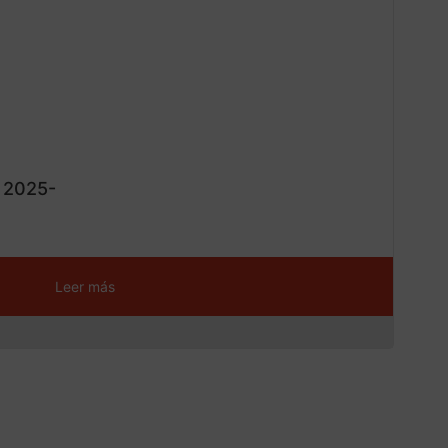
¡Ofe
ta!
K 2025-
Leer más