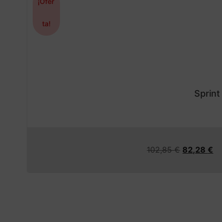
¡Ofer
ta!
Sprint
102,85
€
82,28
€