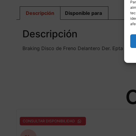
Par
alm
Descripción
Disponible para
tec
ide
afe
Descripción
Braking Disco de Freno Delantero Der. Epta W
O
CONSULTAR DISPONIBILIDAD