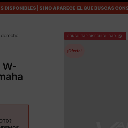
S DISPONIBLES | SI NO APARECE EL QUE BUSCAS C
o derecho
CONSULTAR DISPONIBILIDAD
¡Oferta!
a W-
amaha
MOTO?
DIREMOS