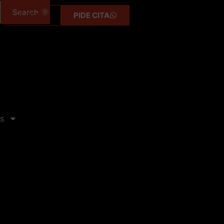
0
0,00
€
PIDE CITA
s