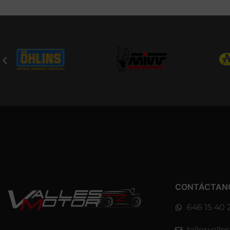
CONTÁCTAN
646 15 40 
taller.val