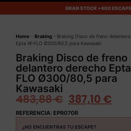
GRAN STOCK
+400 ESCAPE
Home
-
Braking
-
Braking Disco de freno delanter
Epta W-FLO Ø300/80,5 para Kawasaki
Braking Disco de freno
delantero derecho Ept
FLO Ø300/80,5 para
Kawasaki
483,88
€
387,10
€
REFERENCIA: EPR070R
¿NO ENCUENTRAS TU ESCAPE?