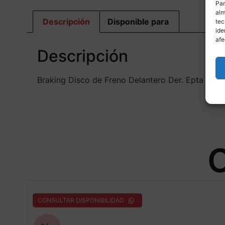
Par
alm
Descripción
Disponible para
tec
ide
afe
Descripción
Braking Disco de Freno Delantero Der. Epta W
O
CONSULTAR DISPONIBILIDAD