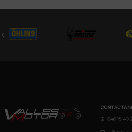
CONTÁCTAN
646 15 40 
taller.val