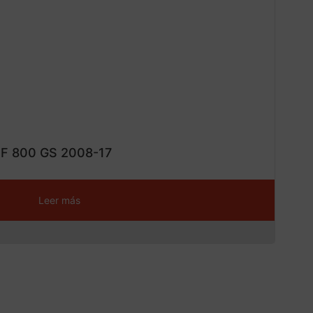
¡Ofe
ta!
 F 800 GS 2008-17
Leer más