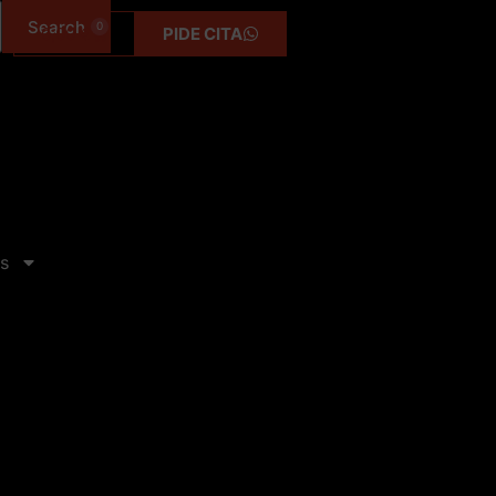
0
0,00
€
PIDE CITA
s