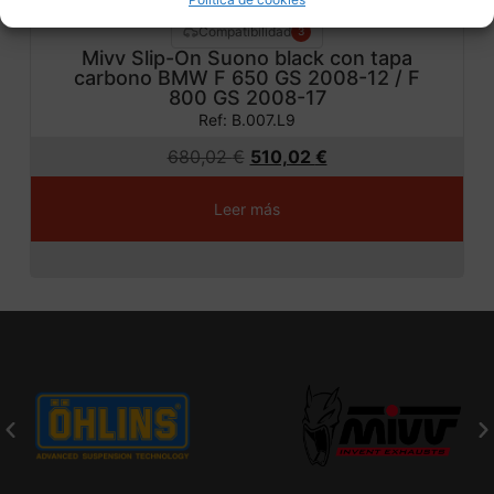
Compatibilidad
3
Mivv Slip-On Suono black con tapa
carbono BMW F 650 GS 2008-12 / F
800 GS 2008-17
Ref: B.007.L9
680,02
€
510,02
€
Leer más