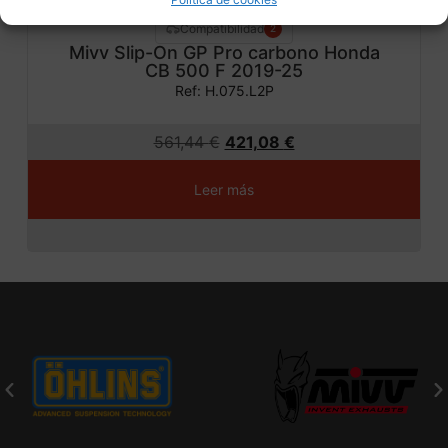
Compatibilidad
2
Mivv Slip-On GP Pro carbono Honda
CB 500 F 2019-25
Ref: H.075.L2P
561,44
€
421,08
€
Leer más