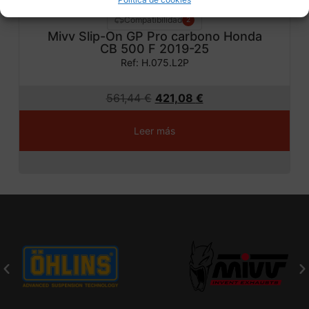
Compatibilidad
2
Mivv Slip-On GP Pro carbono Honda
CB 500 F 2019-25
Ref: H.075.L2P
561,44
€
421,08
€
Leer más