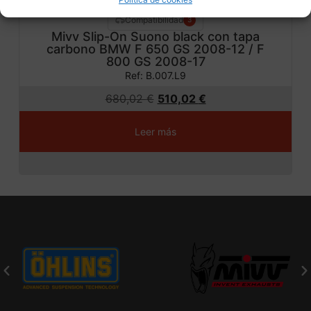
Compatibilidad
3
Mivv Slip-On Suono black con tapa
carbono BMW F 650 GS 2008-12 / F
800 GS 2008-17
Ref: B.007.L9
680,02
€
510,02
€
Leer más