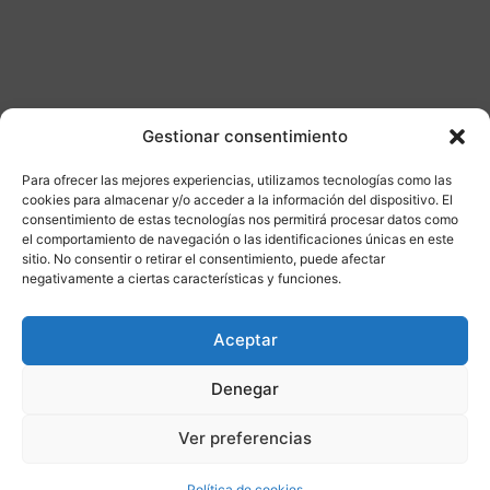
Gestionar consentimiento
Para ofrecer las mejores experiencias, utilizamos tecnologías como las
Otros productos
cookies para almacenar y/o acceder a la información del dispositivo. El
consentimiento de estas tecnologías nos permitirá procesar datos como
el comportamiento de navegación o las identificaciones únicas en este
DISPONIBLE
ENVÍO GRATIS 24/48H
sitio. No consentir o retirar el consentimiento, puede afectar
negativamente a ciertas características y funciones.
¡Ofer
Aceptar
ta!
Denegar
Ver preferencias
Política de cookies