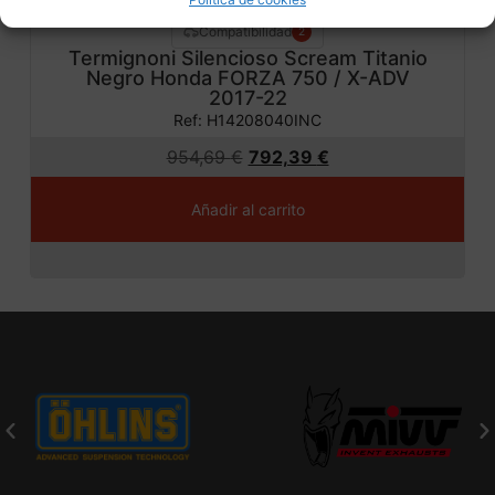
Compatibilidad
2
Termignoni Silencioso Scream Titanio
Negro Honda FORZA 750 / X-ADV
2017-22
Ref: H14208040INC
954,69
€
792,39
€
Añadir al carrito