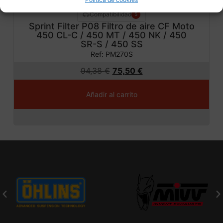
Compatibilidad
5
Sprint Filter P08 Filtro de aire CF Moto
450 CL-C / 450 MT / 450 NK / 450
SR-S / 450 SS
Ref: PM270S
94,38
€
75,50
€
Añadir al carrito