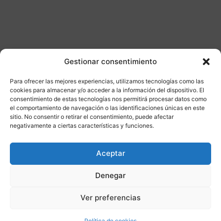
Gestionar consentimiento
Para ofrecer las mejores experiencias, utilizamos tecnologías como las
Otros productos
cookies para almacenar y/o acceder a la información del dispositivo. El
consentimiento de estas tecnologías nos permitirá procesar datos como
el comportamiento de navegación o las identificaciones únicas en este
DISPONIBLE
ENVÍO GRATIS 24/48H
sitio. No consentir o retirar el consentimiento, puede afectar
negativamente a ciertas características y funciones.
¡Ofer
Aceptar
ta!
Denegar
Ver preferencias
Política de cookies