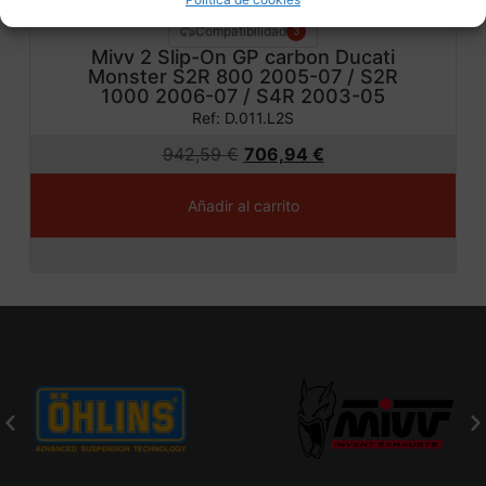
Compatibilidad
3
Mivv 2 Slip-On GP carbon Ducati
Monster S2R 800 2005-07 / S2R
1000 2006-07 / S4R 2003-05
Ref: D.011.L2S
942,59
€
706,94
€
Añadir al carrito