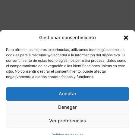
Gestionar consentimiento
Para ofrecer las mejores experiencias, utilizamos tecnologías como las
Otros productos
cookies para almacenar y/o acceder a la información del dispositivo. El
consentimiento de estas tecnologías nos permitirá procesar datos como
el comportamiento de navegación o las identificaciones únicas en este
DISPONIBLE
ENVÍO GRATIS 24/48H
sitio. No consentir o retirar el consentimiento, puede afectar
negativamente a ciertas características y funciones.
¡Ofer
Aceptar
ta!
Denegar
Ver preferencias
Política de cookies