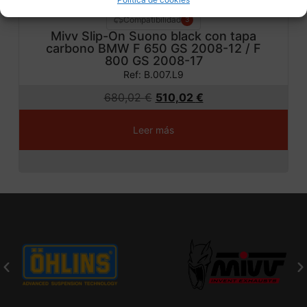
Compatibilidad
3
Mivv Slip-On Suono black con tapa
carbono BMW F 650 GS 2008-12 / F
800 GS 2008-17
Ref: B.007.L9
680,02
€
510,02
€
Leer más