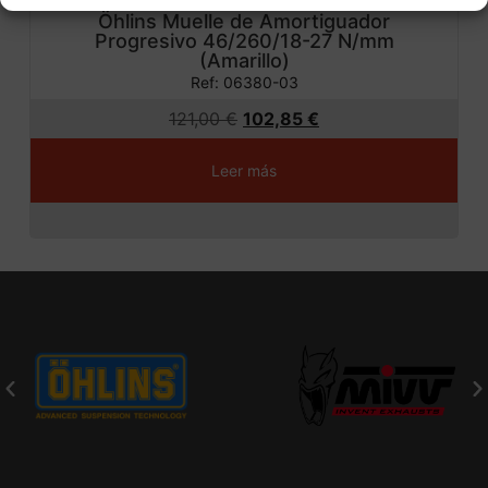
Öhlins Muelle de Amortiguador
Progresivo 46/260/18-27 N/mm
(Amarillo)
Ref: 06380-03
121,00
€
102,85
€
Leer más