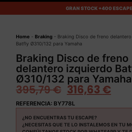
GRAN STOCK
+400 ESCAPE
Home
-
Braking
-
Braking Disco de freno delantero
Batfly Ø310/132 para Yamaha
Braking Disco de freno
delantero izquierdo Bat
Ø310/132 para Yamaha
395,79
€
316,63
€
REFERENCIA: BY778L
¿NO ENCUENTRAS TU ESCAPE?
¿NECESITAS QUE TE LO INSTALEMOS EN TU 
CONSÚLTANOS STOCK POR WHATSAPP Y TE 