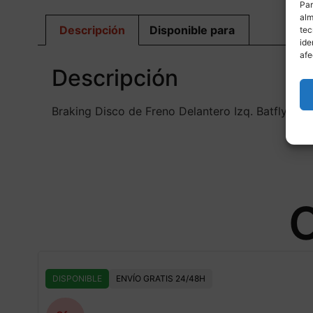
Par
alm
Descripción
Disponible para
tec
ide
afe
Descripción
Braking Disco de Freno Delantero Izq. Batfly Ø
O
DISPONIBLE
ENVÍO GRATIS 24/48H