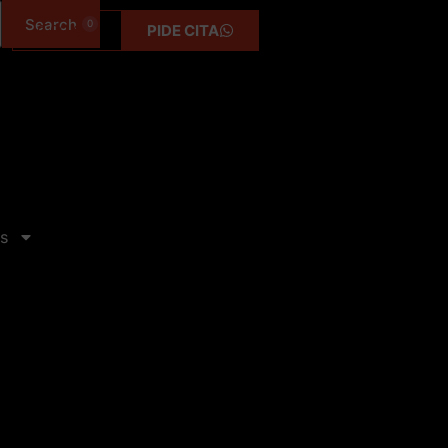
0
0,00
€
PIDE CITA
s