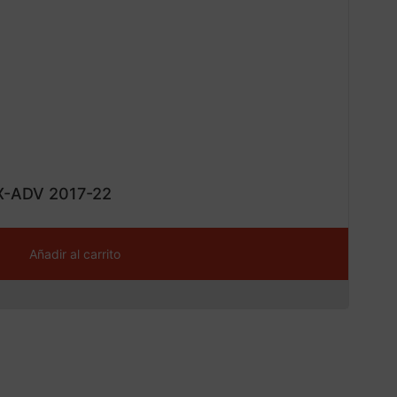
¡Ofe
ta!
 X-ADV 2017-22
Añadir al carrito