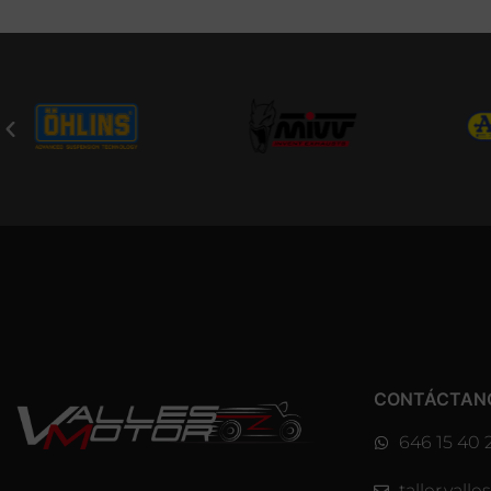
CONTÁCTAN
646 15 40 
taller.val