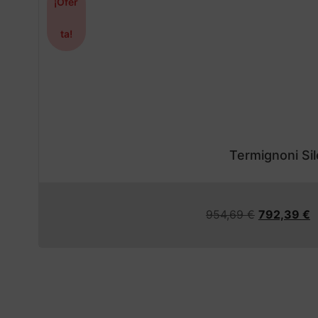
¡Ofer
ta!
Termignoni Si
954,69
€
792,39
€