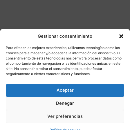
Gestionar consentimiento
Para ofrecer las mejores experiencias, utilizamos tecnologías como las
Otros productos
cookies para almacenar y/o acceder a la información del dispositivo. El
consentimiento de estas tecnologías nos permitirá procesar datos como
el comportamiento de navegación o las identificaciones únicas en este
DISPONIBLE
ENVÍO GRATIS 24/48H
sitio. No consentir o retirar el consentimiento, puede afectar
negativamente a ciertas características y funciones.
¡Ofer
Aceptar
ta!
Denegar
Ver preferencias
Política de cookies