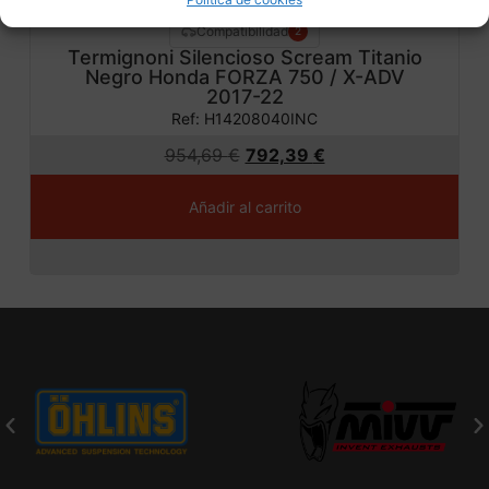
Compatibilidad
2
Termignoni Silencioso Scream Titanio
Negro Honda FORZA 750 / X-ADV
2017-22
Ref: H14208040INC
954,69
€
792,39
€
Añadir al carrito