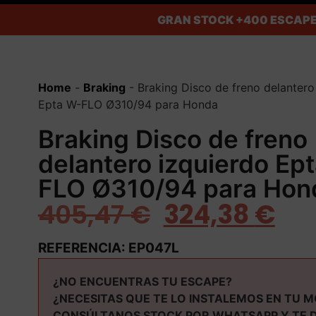
GRAN STOCK
+400 ESCAPE
Home
-
Braking
-
Braking Disco de freno delantero
Epta W-FLO Ø310/94 para Honda
Braking Disco de freno
delantero izquierdo Ep
FLO Ø310/94 para Hon
405,47
€
324,38
€
REFERENCIA: EP047L
¿NO ENCUENTRAS TU ESCAPE?
¿NECESITAS QUE TE LO INSTALEMOS EN TU 
CONSÚLTANOS STOCK POR WHATSAPP Y TE 