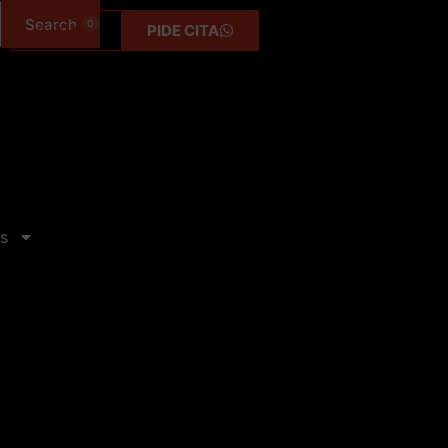
0
0,00
€
PIDE CITA
s