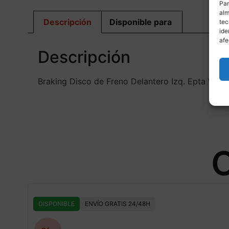
Par
alm
Descripción
Disponible para
tec
ide
afe
Descripción
Braking Disco de Freno Delantero Izq. Epta W-
O
DISPONIBLE
ENVÍO GRATIS 24/48H