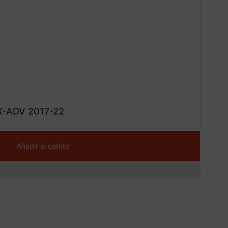
¡Ofe
ta!
 X-ADV 2017-22
Añadir al carrito