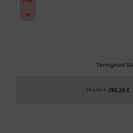
¡Ofer
ta!
Termignoni Si
954,69
€
792,39
€