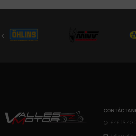
CONTÁCTAN
646 15 40 
taller.val