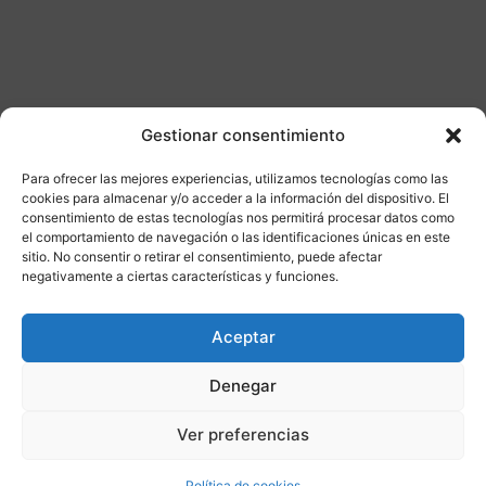
Gestionar consentimiento
Para ofrecer las mejores experiencias, utilizamos tecnologías como las
Otros productos
cookies para almacenar y/o acceder a la información del dispositivo. El
consentimiento de estas tecnologías nos permitirá procesar datos como
el comportamiento de navegación o las identificaciones únicas en este
DISPONIBLE
ENVÍO GRATIS 24/48H
sitio. No consentir o retirar el consentimiento, puede afectar
negativamente a ciertas características y funciones.
¡Ofer
Aceptar
ta!
Denegar
Ver preferencias
Política de cookies