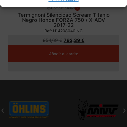
Compatibilidad
2
Termignoni Silencioso Scream Titanio
Negro Honda FORZA 750 / X-ADV
2017-22
Ref: H14208040INC
954,69
€
792,39
€
Añadir al carrito