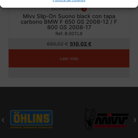
Compatibilidad
3
Mivv Slip-On Suono black con tapa
carbono BMW F 650 GS 2008-12 / F
800 GS 2008-17
Ref: B.007.L9
680,02
€
510,02
€
Leer más