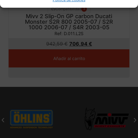
Compatibilidad
3
Mivv 2 Slip-On GP carbon Ducati
Monster S2R 800 2005-07 / S2R
1000 2006-07 / S4R 2003-05
Ref: D.011.L2S
942,59
€
706,94
€
Añadir al carrito