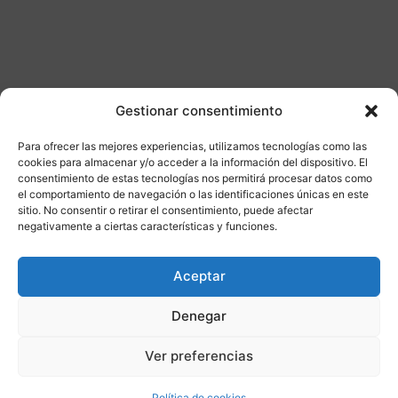
Gestionar consentimiento
Para ofrecer las mejores experiencias, utilizamos tecnologías como las
Otros productos
cookies para almacenar y/o acceder a la información del dispositivo. El
consentimiento de estas tecnologías nos permitirá procesar datos como
el comportamiento de navegación o las identificaciones únicas en este
DISPONIBLE
ENVÍO GRATIS 24/48H
sitio. No consentir o retirar el consentimiento, puede afectar
negativamente a ciertas características y funciones.
¡Ofer
Aceptar
ta!
Denegar
Ver preferencias
Política de cookies