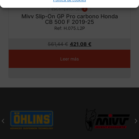
Compatibilidad
2
Mivv Slip-On GP Pro carbono Honda
CB 500 F 2019-25
Ref: H.075.L2P
561,44
€
421,08
€
Leer más