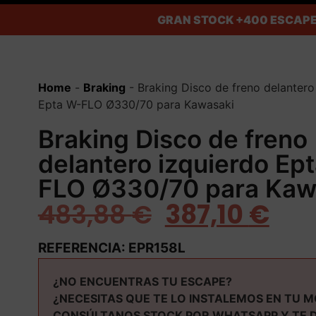
GRAN STOCK
+400 ESCAPE
Home
-
Braking
-
Braking Disco de freno delantero
Epta W-FLO Ø330/70 para Kawasaki
Braking Disco de freno
delantero izquierdo Ep
FLO Ø330/70 para Kaw
483,88
€
387,10
€
REFERENCIA: EPR158L
¿NO ENCUENTRAS TU ESCAPE?
¿NECESITAS QUE TE LO INSTALEMOS EN TU 
CONSÚLTANOS STOCK POR WHATSAPP Y TE 