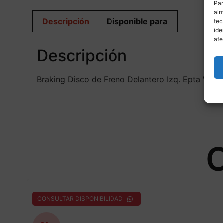
Par
alm
Descripción
Disponible para
tec
ide
afe
Descripción
Braking Disco de Freno Delantero Izq. Epta W-
O
CONSULTAR DISPONIBILIDAD