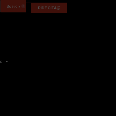
0
0,00
€
PIDE CITA
s