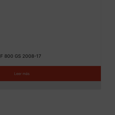
¡Ofe
ta!
 F 800 GS 2008-17
Leer más