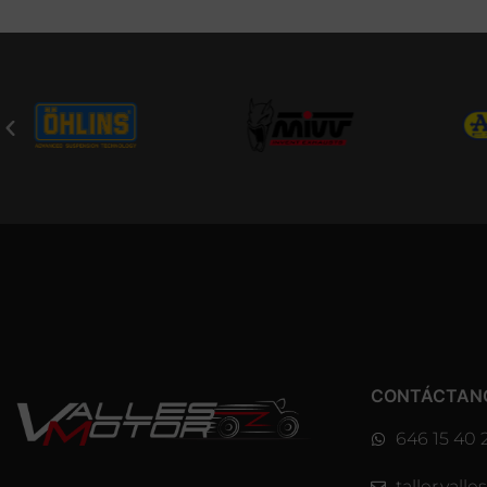
CONTÁCTAN
646 15 40 
taller.val