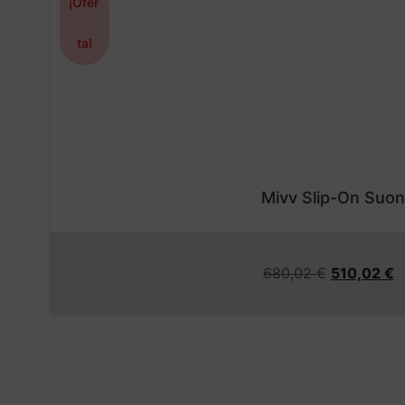
¡Ofer
ta!
Mivv Slip-On Suo
680,02
€
510,02
€