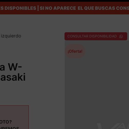
S DISPONIBLES | SI NO APARECE EL QUE BUSCAS C
 izquierdo
CONSULTAR DISPONIBILIDAD
¡Oferta!
ta W-
asaki
MOTO?
DIREMOS