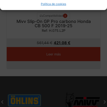
Política de cookies
Compatibilidad
2
Mivv Slip-On GP Pro carbono Honda
CB 500 F 2019-25
Ref: H.075.L2P
561,44
€
421,08
€
Leer más