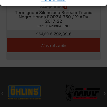
Compatibilidad
2
Termignoni Silencioso Scream Titanio
Negro Honda FORZA 750 / X-ADV
2017-22
Ref: H14208040INC
954,69
€
792,39
€
Añadir al carrito