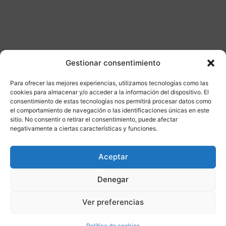
Gestionar consentimiento
Para ofrecer las mejores experiencias, utilizamos tecnologías como las
Otros productos
cookies para almacenar y/o acceder a la información del dispositivo. El
consentimiento de estas tecnologías nos permitirá procesar datos como
el comportamiento de navegación o las identificaciones únicas en este
DISPONIBLE
ENVÍO GRATIS 24/48H
sitio. No consentir o retirar el consentimiento, puede afectar
negativamente a ciertas características y funciones.
¡Ofer
Aceptar
ta!
Denegar
Ver preferencias
Política de cookies