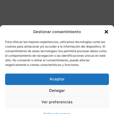
Gestionar consentimiento
Para ofrecer las mejores experiencias, utilizamos tecnologías como las
Otros productos
cookies para almacenar y/o acceder a la información del dispositivo. El
consentimiento de estas tecnologías nos permitirá procesar datos como
el comportamiento de navegación o las identificaciones únicas en este
DISPONIBLE
ENVÍO GRATIS 24/48H
sitio. No consentir o retirar el consentimiento, puede afectar
negativamente a ciertas características y funciones.
¡Ofer
Aceptar
ta!
Denegar
Ver preferencias
Política de cookies