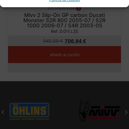
Compatibilidad
3
Mivv 2 Slip-On GP carbon Ducati
Monster S2R 800 2005-07 / S2R
1000 2006-07 / S4R 2003-05
Ref: D.011.L2S
942,59
€
706,94
€
Añadir al carrito