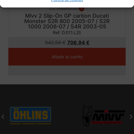
Compatibilidad
3
Mivv 2 Slip-On GP carbon Ducati
Monster S2R 800 2005-07 / S2R
1000 2006-07 / S4R 2003-05
Ref: D.011.L2S
942,59
€
706,94
€
Añadir al carrito