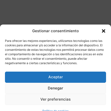
Gestionar consentimiento
Para ofrecer las mejores experiencias, utilizamos tecnologías como las
Otros productos
cookies para almacenar y/o acceder a la información del dispositivo. El
consentimiento de estas tecnologías nos permitirá procesar datos como
el comportamiento de navegación o las identificaciones únicas en este
DISPONIBLE
ENVÍO GRATIS 24/48H
sitio. No consentir o retirar el consentimiento, puede afectar
negativamente a ciertas características y funciones.
¡Ofer
Aceptar
ta!
Denegar
Ver preferencias
Política de cookies