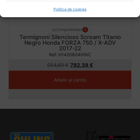
Política de cookies
Compatibilidad
2
Termignoni Silencioso Scream Titanio
Negro Honda FORZA 750 / X-ADV
2017-22
Ref: H14208040INC
954,69
€
792,39
€
Añadir al carrito