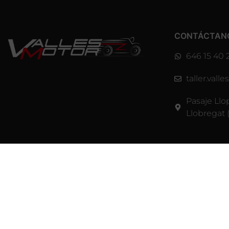
CONTÁCTAN
646 15 40 
taller.val
Pasaje Llo
Llobregat 