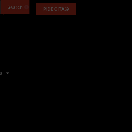
0
0,00
€
PIDE CITA
s