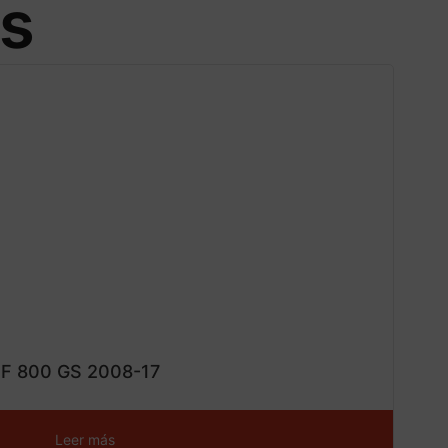
os
CONS
¡Ofe
ta!
 F 800 GS 2008-17
Leer más