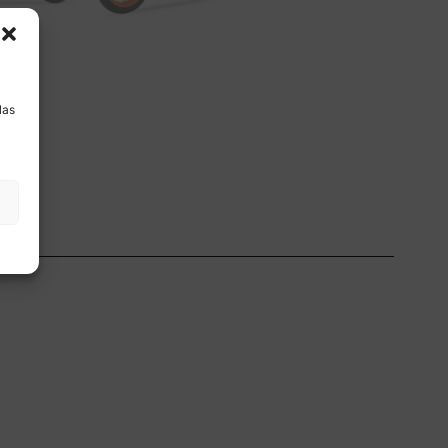
a
las
ón