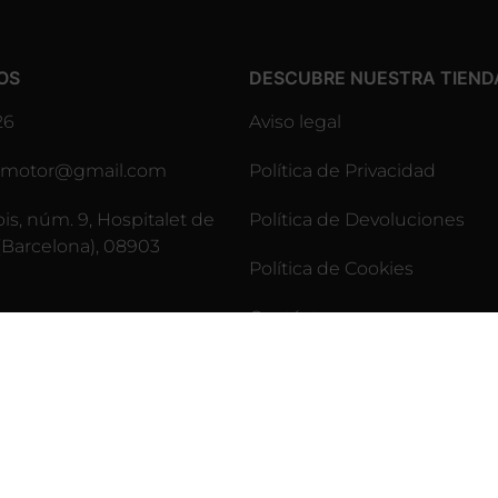
OS
DESCUBRE NUESTRA TIEND
26
Aviso legal
lesmotor@gmail.com
Política de Privacidad
pis, núm. 9, Hospitalet de
Política de Devoluciones
(Barcelona), 08903
Política de Cookies
Contáctenos