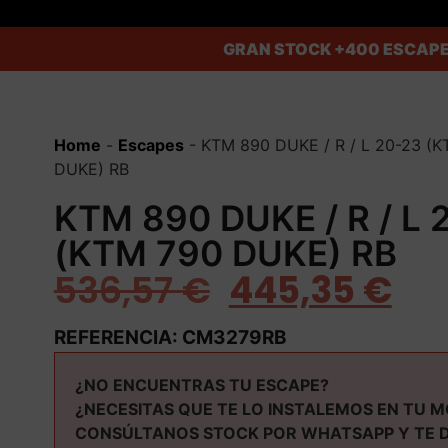
GRAN STOCK
+400 ESCAPE
Home
-
Escapes
-
KTM 890 DUKE / R / L 20-23 (
DUKE) RB
KTM 890 DUKE / R / L 
(KTM 790 DUKE) RB
536,57
€
445,35
€
REFERENCIA: CM3279RB
¿NO ENCUENTRAS TU ESCAPE?
¿NECESITAS QUE TE LO INSTALEMOS EN TU 
CONSÚLTANOS STOCK POR WHATSAPP Y TE 