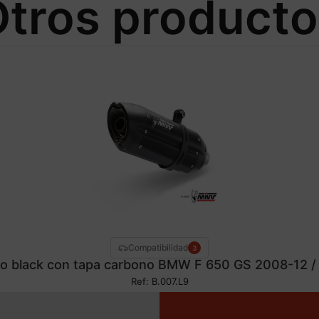
tros product
Compatibilidad
3
no black con tapa carbono BMW F 650 GS 2008-12 /
Ref: B.007.L9