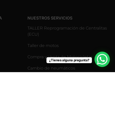
A
NUESTROS SERVICIOS
TALLER Reprogramación de Centralitas
(ECU)
Taller de motos
Compra y Venta de Motocicletas
¿Tienes alguna pregunta?
Cambio de neumáticos
Revisión pre-itv para motos