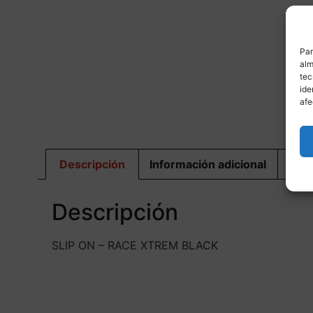
Par
alm
tec
ide
M
afe
Descripción
Información adicional
Dis
Descripción
SLIP ON – RACE XTREM BLACK