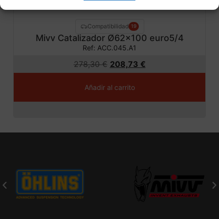
Compatibilidad
19
Mivv Catalizador Ø62×100 euro5/4
Ref: ACC.045.A1
278,30
€
208,73
€
Añadir al carrito